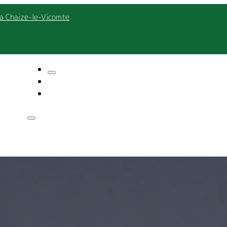
La Chaize-le-Vicomte
A propos
Création
Entretien
Eau
Réalisation